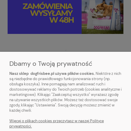
.
Dbamy o Twoją prywatność
Nasz sklep dogfrisbee.pl używa plików cookies.
Niektóre z nich
są niezbędne do prawidłowego funkcjonowania strony (np.
obsługa koszyka). Inne pomagają nam analizować ruch i
STOPKA
dostosowywać reklamy do Twoich potrzeb (cookies analityczne i
marketingowe). Klikając "Zaakceptuj wszystko" wyrażasz zgodę
na używanie wszystkich plików. Możesz też dostosować swoje
REGULAMINY
zgody, klikając "Ustawienia". Swoją decyzję możesz zmienić w
każdej chwili.
DOGFRISBEE.PL
Więcej o plikach cookies przeczytasz w naszej Polityce
prywatności.