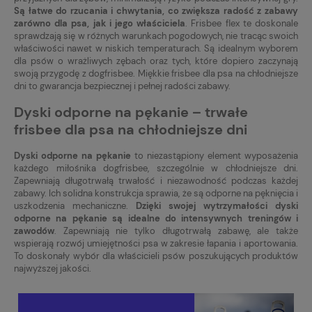
Są łatwe do rzucania i chwytania, co zwiększa radość z zabawy
zarówno dla psa, jak i jego właściciela
. Frisbee flex te doskonale
sprawdzają się w różnych warunkach pogodowych, nie tracąc swoich
właściwości nawet w niskich temperaturach. Są idealnym wyborem
dla psów o wrażliwych zębach oraz tych, które dopiero zaczynają
swoją przygodę z dogfrisbee. Miękkie frisbee dla psa na chłodniejsze
dni to gwarancja bezpiecznej i pełnej radości zabawy.
Dyski odporne na pękanie – trwałe
frisbee dla psa na chłodniejsze dni
Dyski odporne na pękanie
to niezastąpiony element wyposażenia
każdego miłośnika dogfrisbee, szczególnie w chłodniejsze dni.
Zapewniają długotrwałą trwałość i niezawodność podczas każdej
zabawy. Ich solidna konstrukcja sprawia, że są odporne na pęknięcia i
uszkodzenia mechaniczne.
Dzięki swojej wytrzymałości dyski
odporne na pękanie są idealne do intensywnych treningów i
zawodów
. Zapewniają nie tylko długotrwałą zabawę, ale także
wspierają rozwój umiejętności psa w zakresie łapania i aportowania.
To doskonały wybór dla właścicieli psów poszukujących produktów
najwyższej jakości.