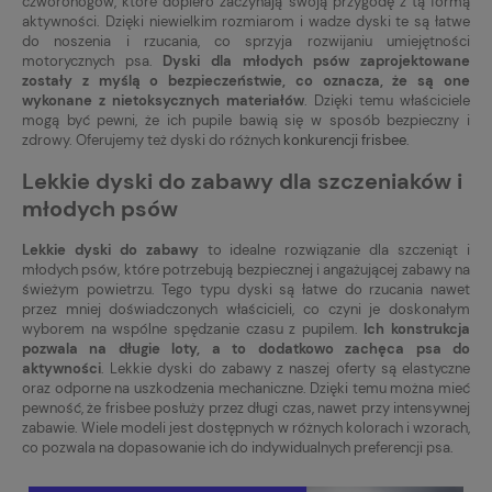
czworonogów, które dopiero zaczynają swoją przygodę z tą formą
aktywności. Dzięki niewielkim rozmiarom i wadze dyski te są łatwe
do noszenia i rzucania, co sprzyja rozwijaniu umiejętności
motorycznych psa.
Dyski dla młodych psów zaprojektowane
zostały z myślą o bezpieczeństwie, co oznacza, że są one
wykonane z nietoksycznych materiałów
. Dzięki temu właściciele
mogą być pewni, że ich pupile bawią się w sposób bezpieczny i
zdrowy. Oferujemy też dyski do różnych
konkurencji frisbee
.
Lekkie dyski do zabawy dla szczeniaków i
młodych psów
Lekkie dyski do zabawy
to idealne rozwiązanie dla szczeniąt i
młodych psów, które potrzebują bezpiecznej i angażującej zabawy na
świeżym powietrzu. Tego typu dyski są łatwe do rzucania nawet
przez mniej doświadczonych właścicieli, co czyni je doskonałym
wyborem na wspólne spędzanie czasu z pupilem.
Ich konstrukcja
pozwala na długie loty, a to dodatkowo zachęca psa do
aktywności
. Lekkie dyski do zabawy z naszej oferty są elastyczne
oraz odporne na uszkodzenia mechaniczne. Dzięki temu można mieć
pewność, że frisbee posłuży przez długi czas, nawet przy intensywnej
zabawie. Wiele modeli jest dostępnych w różnych kolorach i wzorach,
co pozwala na dopasowanie ich do indywidualnych preferencji psa.