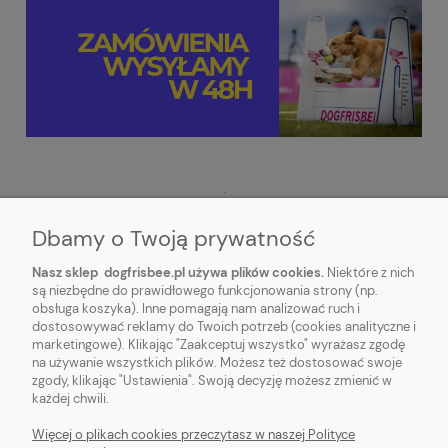
.
Dbamy o Twoją prywatność
Nasz sklep dogfrisbee.pl używa plików cookies.
Niektóre z nich
są niezbędne do prawidłowego funkcjonowania strony (np.
obsługa koszyka). Inne pomagają nam analizować ruch i
STOPKA
dostosowywać reklamy do Twoich potrzeb (cookies analityczne i
marketingowe). Klikając "Zaakceptuj wszystko" wyrażasz zgodę
na używanie wszystkich plików. Możesz też dostosować swoje
REGULAMINY
zgody, klikając "Ustawienia". Swoją decyzję możesz zmienić w
każdej chwili.
DOGFRISBEE.PL
Więcej o plikach cookies przeczytasz w naszej Polityce