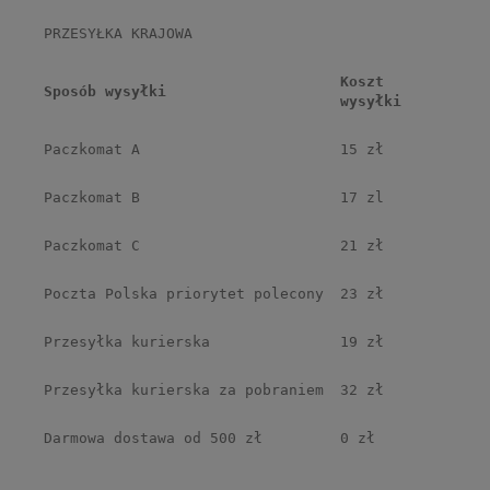
PRZESYŁKA KRAJOWA
Koszt
Sposób wysyłki
wysyłki
Paczkomat A
15 zł
Paczkomat B
17 zl
Paczkomat C
21 zł
Poczta Polska priorytet polecony
23 zł
Przesyłka kurierska
19 zł
Przesyłka kurierska za pobraniem
32 zł
Darmowa dostawa od 500 zł
0 zł