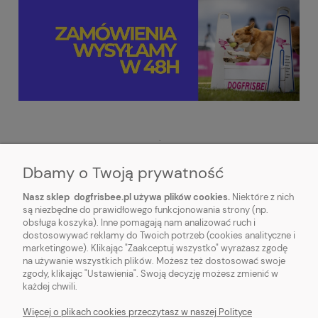
.
Dbamy o Twoją prywatność
Nasz sklep dogfrisbee.pl używa plików cookies.
Niektóre z nich
są niezbędne do prawidłowego funkcjonowania strony (np.
obsługa koszyka). Inne pomagają nam analizować ruch i
STOPKA
dostosowywać reklamy do Twoich potrzeb (cookies analityczne i
marketingowe). Klikając "Zaakceptuj wszystko" wyrażasz zgodę
na używanie wszystkich plików. Możesz też dostosować swoje
REGULAMINY
zgody, klikając "Ustawienia". Swoją decyzję możesz zmienić w
każdej chwili.
DOGFRISBEE.PL
Więcej o plikach cookies przeczytasz w naszej Polityce