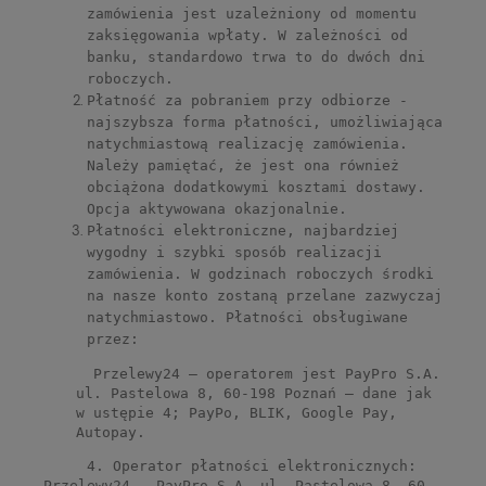
zamówienia jest uzależniony od momentu
zaksięgowania wpłaty. W zależności od
banku, standardowo trwa to do dwóch dni
roboczych.
Płatność za pobraniem przy odbiorze -
najszybsza forma płatności, umożliwiająca
natychmiastową realizację zamówienia.
Należy pamiętać, że jest ona również
obciążona dodatkowymi kosztami dostawy.
Opcja aktywowana okazjonalnie.
Płatności elektroniczne, najbardziej
wygodny i szybki sposób realizacji
zamówienia. W godzinach roboczych środki
na nasze konto zostaną przelane zazwyczaj
natychmiastowo. Płatności obsługiwane
przez:
Przelewy24 – operatorem jest PayPro S.A.
ul. Pastelowa 8, 60-198 Poznań – dane jak
w ustępie 4; PayPo, BLIK, Google Pay,
Autopay.
4. Operator płatności elektronicznych:
Przelewy24 - PayPro S.A. ul. Pastelowa 8, 60-