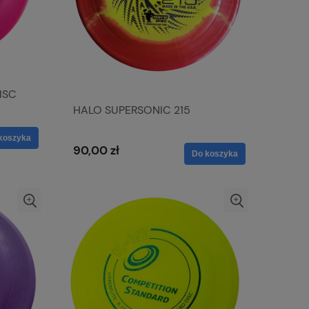
ISC
HALO SUPERSONIC 215
koszyka
90,00 zł
Do koszyka