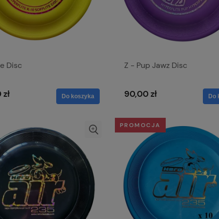
te Disc
Z - Pup Jawz Disc
 zł
90,00 zł
Do koszyka
Do 
PROMOCJA