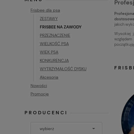
Profes
Frisbee dla psa
Profesjon
ZESTAWY
dostosowa
jakich wyk
FRISBEE NA ZAWODY
Wysokiej 
PRZEZNACZENIE
względem 
WIELKOŚĆ PSA
początkują
WIEK PSA
KONKURENCJA
FRIS
WYTRZYMAŁOŚĆ DYSKU
Akcesoria
Nowości
Promocje
PRODUCENCI