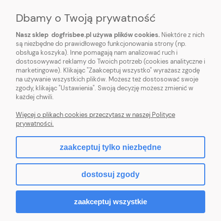
Dbamy o Twoją prywatność
Nasz sklep dogfrisbee.pl używa plików cookies.
Niektóre z nich
są niezbędne do prawidłowego funkcjonowania strony (np.
obsługa koszyka). Inne pomagają nam analizować ruch i
STOPKA
dostosowywać reklamy do Twoich potrzeb (cookies analityczne i
marketingowe). Klikając "Zaakceptuj wszystko" wyrażasz zgodę
na używanie wszystkich plików. Możesz też dostosować swoje
REGULAMINY
zgody, klikając "Ustawienia". Swoją decyzję możesz zmienić w
każdej chwili.
DOGFRISBEE.PL
Więcej o plikach cookies przeczytasz w naszej Polityce
prywatności.
zaakceptuj tylko niezbędne
pokaż pełną wersję strony
dostosuj zgody
Sklep internetowy Shoper.pl
zaakceptuj wszystkie