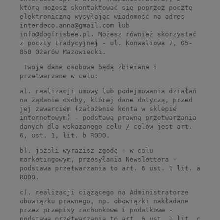
którą możesz skontaktować się poprzez pocztę
elektroniczną wysyłając wiadomość na adres
interdeco.anna@gmail.com
lub
info@dogfrisbee.pl. Możesz również skorzystać
z poczty tradycyjnej - ul. Konwaliowa 7, 05-
850 Ożarów Mazowiecki.
Twoje dane osobowe będą zbierane i
przetwarzane w celu:
a). realizacji umowy lub podejmowania działań
na żądanie osoby, której dane dotyczą, przed
jej zawarciem (założenie konta w sklepie
internetowym) - podstawą prawną przetwarzania
danych dla wskazanego celu / celów jest art.
6, ust. 1, lit. b RODO.
b). jeżeli wyrazisz zgodę - w celu
marketingowym, przesyłania Newslettera -
podstawa przetwarzania to art. 6 ust. 1 lit. a
RODO.
c). realizacji ciążącego na Administratorze
obowiązku prawnego, np. obowiązki nakładane
przez przepisy rachunkowe i podatkowe -
podstawa przetwarzania to art. 6 ust. 1 lit. c