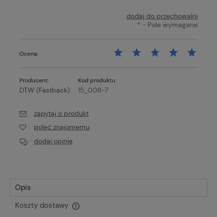
dodaj do przechowalni
*
- Pole wymagane
Ocena:
Producent:
Kod produktu:
DTW (Fastback)
15_008-7
zapytaj o produkt
poleć znajomemu
dodaj opinię
Opis
Koszty dostawy
Cena nie zawiera ewentualnych kosztów płatności