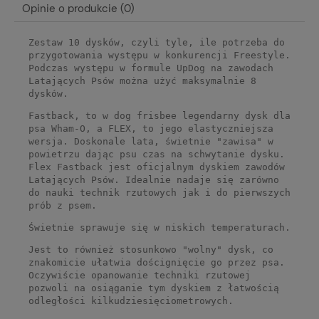
Opinie o produkcie (0)
Zestaw 10 dysków, czyli tyle, ile potrzeba do
przygotowania występu w konkurencji Freestyle.
Podczas występu w formule UpDog na zawodach
Latających Psów można użyć maksymalnie 8
dysków.
Fastback, to w dog frisbee legendarny dysk dla
psa Wham-O, a FLEX, to jego elastyczniejsza
wersja. Doskonale lata, świetnie "zawisa" w
powietrzu dając psu czas na schwytanie dysku.
Flex Fastback jest oficjalnym dyskiem zawodów
Latających Psów. Idealnie nadaje się zarówno
do nauki technik rzutowych jak i do pierwszych
prób z psem.
Świetnie sprawuje się w niskich temperaturach.
Jest to również stosunkowo "wolny" dysk, co
znakomicie ułatwia doścignięcie go przez psa.
Oczywiście opanowanie techniki rzutowej
pozwoli na osiąganie tym dyskiem z łatwością
odległości kilkudziesięciometrowych.