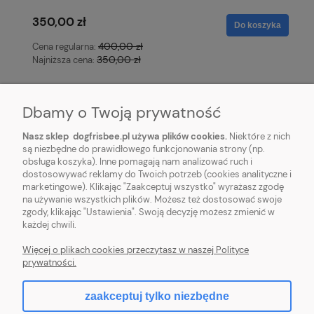
350,00 zł
Do koszyka
400,00 zł
Cena regularna:
350,00 zł
Najniższa cena:
Dbamy o Twoją prywatność
Nasz sklep dogfrisbee.pl używa plików cookies.
Niektóre z nich
są niezbędne do prawidłowego funkcjonowania strony (np.
obsługa koszyka). Inne pomagają nam analizować ruch i
STOPKA
dostosowywać reklamy do Twoich potrzeb (cookies analityczne i
marketingowe). Klikając "Zaakceptuj wszystko" wyrażasz zgodę
na używanie wszystkich plików. Możesz też dostosować swoje
REGULAMINY
zgody, klikając "Ustawienia". Swoją decyzję możesz zmienić w
każdej chwili.
DOGFRISBEE.PL
Więcej o plikach cookies przeczytasz w naszej Polityce
prywatności.
zaakceptuj tylko niezbędne
pokaż pełną wersję strony