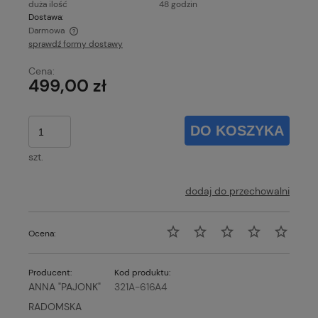
duża ilość
48 godzin
Dostawa:
Darmowa
sprawdź formy dostawy
Cena nie zawiera ewentualnych kosztów płatności
Cena:
499,00 zł
DO KOSZYKA
szt.
dodaj do przechowalni
Ocena:
Producent:
Kod produktu:
ANNA "PAJONK"
321A-616A4
RADOMSKA