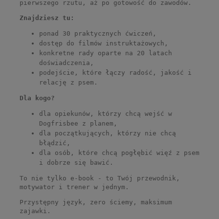
pierwszego rzutu, aż po gotowość do zawodów.
Znajdziesz tu:
ponad 30 praktycznych ćwiczeń,
dostęp do filmów instruktażowych,
konkretne rady oparte na 20 latach
doświadczenia,
podejście, które łączy radość, jakość i
relację z psem.
Dla kogo?
dla opiekunów, którzy chcą wejść w
Dogfrisbee z planem,
dla początkujących, którzy nie chcą
błądzić,
dla osób, które chcą pogłębić więź z psem
i dobrze się bawić.
To nie tylko e-book - to Twój przewodnik,
motywator i trener w jednym.
Przystępny język, zero ściemy, maksimum
zajawki.