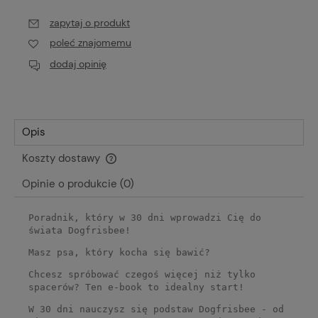
zapytaj o produkt
poleć znajomemu
dodaj opinię
Opis
Koszty dostawy
Cena nie zawiera ewentualnych kosztów płatności
Opinie o produkcie (0)
Poradnik, który w 30 dni wprowadzi Cię do
świata Dogfrisbee!
Masz psa, który kocha się bawić?
Chcesz spróbować czegoś więcej niż tylko
spacerów? Ten e-book to idealny start!
W 30 dni nauczysz się podstaw Dogfrisbee - od