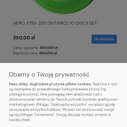
HERO XTRA 235 DISTANCE 10 DISCS SET
350,00 zł
Do koszyka
400,00 zł
Cena regularna:
350,00 zł
Najniższa cena:
Dbamy o Twoją prywatność
Nasz sklep dogfrisbee.pl używa plików cookies.
Niektóre z nich
są niezbędne do prawidłowego funkcjonowania strony (np.
obsługa koszyka). Inne pomagają nam analizować ruch i
STOPKA
dostosowywać reklamy do Twoich potrzeb (cookies analityczne i
marketingowe). Klikając "Zaakceptuj wszystko" wyrażasz zgodę
na używanie wszystkich plików. Możesz też dostosować swoje
REGULAMINY
zgody, klikając "Ustawienia". Swoją decyzję możesz zmienić w
każdej chwili.
DOGFRISBEE.PL