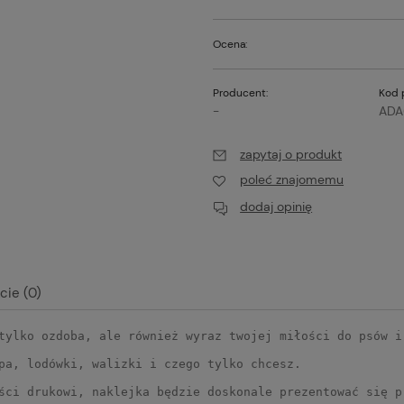
Ocena:
Producent:
Kod 
-
ADA
zapytaj o produkt
poleć znajomemu
dodaj opinię
cie (0)
 tylko ozdoba, ale również wyraz twojej miłości do psów 
alnych kosztów
pa, lodówki, walizki i czego tylko chcesz.
ści drukowi, naklejka będzie doskonale prezentować się p