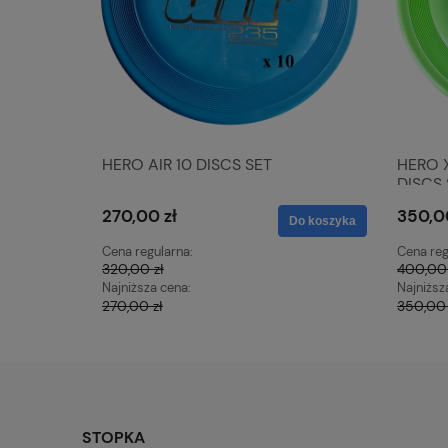
HERO AIR 10 DISCS SET
HERO 
DISCS 
270,00 zł
350,0
Do koszyka
Cena regularna:
Cena reg
320,00 zł
400,00 
Najniższa cena:
Najniższ
270,00 zł
350,00 
STOPKA