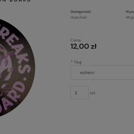
Dostępność:
Wysy
duża ilość
48 g
Cena:
12,00 zł
*
flag:
szt.