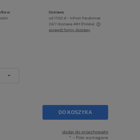
łka w:
Dostawa:
odzin
od 17,00 zł
- InPost Paczkomat
24/7 dostawa 48H
(Polska)
sprawdź formy dostawy
Cena nie zawiera ewentualnych kosztów
płatności
DO KOSZYKA
dodaj do przechowalni
*
- Pole wymagane