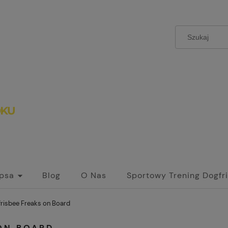
 psa
Blog
O Nas
Sportowy Trening Dogfr
frisbee Freaks on Board
ON BOARD