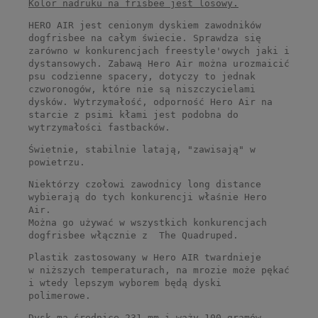
Kolor nadruku na frisbee jest losowy.
HERO AIR jest cenionym dyskiem zawodników
dogfrisbee na całym świecie. Sprawdza się
zarówno w konkurencjach freestyle'owych jaki i
dystansowych. Zabawą Hero Air można urozmaicić
psu codzienne spacery, dotyczy to jednak
czworonogów, które nie są niszczycielami
dysków. Wytrzymałość, odporność Hero Air na
starcie z psimi kłami jest podobna do
wytrzymałości fastbacków.
Świetnie, stabilnie latają, "zawisają" w
powietrzu.
Niektórzy czołowi zawodnicy long distance
wybierają do tych konkurencji właśnie Hero
Air.
Można go używać w wszystkich konkurencjach
dogfrisbee włącznie z The Quadruped.
Plastik zastosowany w Hero AIR twardnieje
w niższych temperaturach, na mrozie może pękać
i wtedy lepszym wyborem będą dyski
polimerowe.
Dysk ma średnicę 231 mm i waży 100 gramów.