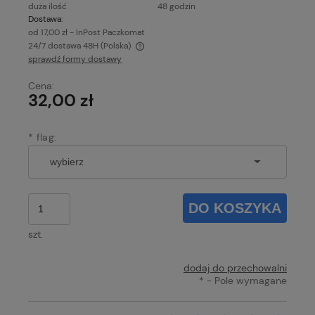
duża ilość
48 godzin
Dostawa:
od 17,00 zł
- InPost Paczkomat
24/7 dostawa 48H
(Polska)
sprawdź formy dostawy
Cena nie zawiera ewentualnych kosztów płatności
Cena:
32,00 zł
*
flag:
DO KOSZYKA
szt.
dodaj do przechowalni
*
- Pole wymagane