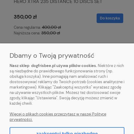
HERO XTRA 235 DISTANCE 10 DISCS SET
350,00 zł
Do koszyka
400,00 zł
Cena regularna:
350,00 zł
Najniższa cena:
Dbamy o Twoją prywatność
Nasz sklep dogfrisbee.pl używa plików cookies.
Niektóre z nich
są niezbędne do prawidłowego funkcjonowania strony (np.
obsługa koszyka). Inne pomagają nam analizować ruch i
STOPKA
dostosowywać reklamy do Twoich potrzeb (cookies analityczne i
marketingowe). Klikając "Zaakceptuj wszystko" wyrażasz zgodę
na używanie wszystkich plików. Możesz też dostosować swoje
REGULAMINY
zgody, klikając "Ustawienia". Swoją decyzję możesz zmienić w
każdej chwili.
DOGFRISBEE.PL
Więcej o plikach cookies przeczytasz w naszej Polityce
prywatności.
zaakceptuj tylko niezbędne