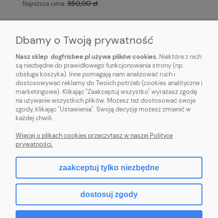
350,00 zł
Najniższa cena:
Dbamy o Twoją prywatność
Nasz sklep dogfrisbee.pl używa plików cookies.
Niektóre z nich
są niezbędne do prawidłowego funkcjonowania strony (np.
obsługa koszyka). Inne pomagają nam analizować ruch i
STOPKA
dostosowywać reklamy do Twoich potrzeb (cookies analityczne i
marketingowe). Klikając "Zaakceptuj wszystko" wyrażasz zgodę
na używanie wszystkich plików. Możesz też dostosować swoje
REGULAMINY
zgody, klikając "Ustawienia". Swoją decyzję możesz zmienić w
każdej chwili.
DOGFRISBEE.PL
Więcej o plikach cookies przeczytasz w naszej Polityce
prywatności.
zaakceptuj tylko niezbędne
pokaż pełną wersję strony
dostosuj zgody
Sklep internetowy Shoper.pl