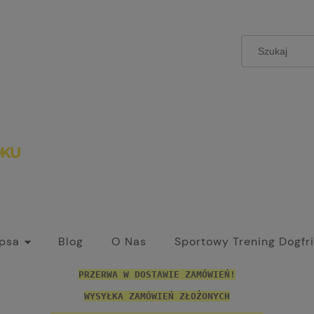
 psa
Blog
O Nas
Sportowy Trening Dogfr
PRZERWA W DOSTAWIE ZAMÓWIEŃ!
WYSYŁKA ZAMÓWIEŃ ZŁOŻONYCH