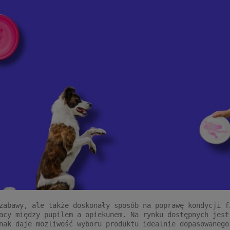
abawy, ale także doskonały sposób na poprawę kondycji f
acy między pupilem a opiekunem. Na rynku dostępnych jest
nak daje możliwość wyboru produktu idealnie dopasowanego