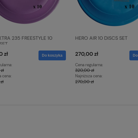
TRA 235 FREESTYLE 10
HERO AIR 10 DISCS SET
SET
0 zł
270,00 zł
Do koszyka
Do
ularna:
Cena regularna:
zł
320,00 zł
a cena:
Najniższa cena:
zł
270,00 zł