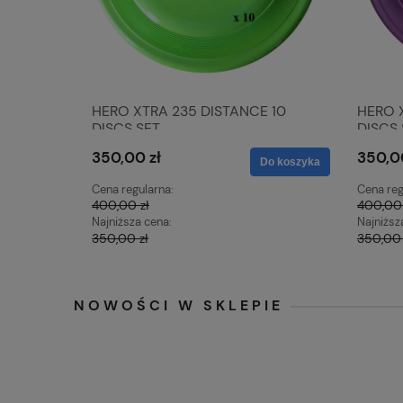
HERO XTRA 235 DISTANCE 10
HERO X
DISCS SET
DISCS 
350,00 zł
350,0
Do koszyka
Cena regularna:
Cena reg
400,00 zł
400,00 
Najniższa cena:
Najniższ
350,00 zł
350,00 
NOWOŚCI W SKLEPIE