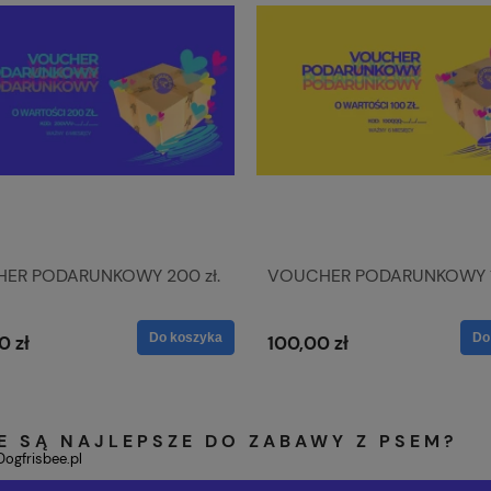
ER PODARUNKOWY 200 zł.
VOUCHER PODARUNKOWY 10
Do koszyka
Do
0 zł
100,00 zł
E SĄ NAJLEPSZE DO ZABAWY Z PSEM?
Dogfrisbee.pl