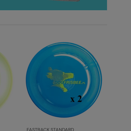
FASTBACK STANDARD
FASTBAC