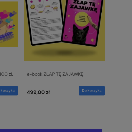
0 zł.
e-book ZŁAP TĘ ZAJAWKĘ
e-book
fragmen
 koszyka
Do koszyka
499,00 zł
29,00 z